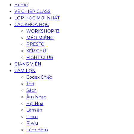
Home
VỀ CHIẾP CLASS
LỚP HỌC MỚI NHẤT
CÁC KHÓA HỌC
WORKSHOP 13
MÉO MIỆNG
PRESTO
XẾP CHỮ
FIGHT CLUB
GIẢNG VIÊN
CÁM LỢN
Codex Chiếp
Thơ
Sách
Âm Nhạc
Hội Họa
Làm ăn
Phim
Rì-viu
Lèm Bèm