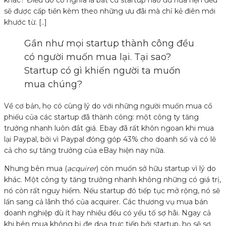
khác? Điều đó có nghĩa là bất cứ startup nào đủ hứa hẹn đều
sẽ được cấp tiền kèm theo những ưu đãi mà chỉ kẻ điên mới
khước từ. [..]
Gần như mọi startup thành công đều
có người muốn mua lại. Tại sao?
Startup có gì khiến người ta muốn
mua chúng?
Về cơ bản, họ có cùng lý do với những người muốn mua cổ
phiếu của các startup đã thành công: một công ty tăng
trưởng nhanh luôn đắt giá. Ebay đã rất khôn ngoan khi mua
lại Paypal, bởi vì Paypal đóng góp 43% cho doanh số và có lẽ
cả cho sự tăng trưởng của eBay hiện nay nữa.
Nhưng bên mua (
acquirer
) còn muốn sở hữu startup vì lý do
khác. Một công ty tăng trưởng nhanh không những có giá trị,
nó còn rất nguy hiểm. Nếu startup đó tiếp tục mở rộng, nó sẽ
lấn sang cả lãnh thổ của acquirer. Các thương vụ mua bán
doanh nghiệp dù ít hay nhiều đều có yếu tố sợ hãi. Ngay cả
khi bên mua không bị đe dọa trực tiếp bởi startup, họ sẽ sợ