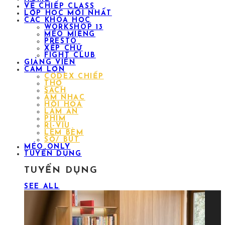
VỀ CHIẾP CLASS
LỚP HỌC MỚI NHẤT
CÁC KHÓA HỌC
WORKSHOP 13
MÉO MIỆNG
PRESTO
XẾP CHỮ
FIGHT CLUB
GIẢNG VIÊN
CÁM LỢN
CODEX CHIẾP
THƠ
SÁCH
ÂM NHẠC
HỘI HỌA
LÀM ĂN
PHIM
RÌ-VIU
LÈM BÈM
SỔ/ BÚT
MÉO ONLY
TUYỂN DỤNG
TUYỂN DỤNG
SEE ALL