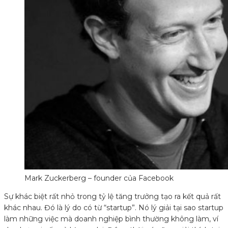
Mark Zuckerberg – founder của Facebook
Sự khác biệt rất nhỏ trong tỷ lệ tăng trưởng tạo ra kết quả rất
khác nhau. Đó là lý do có từ “startup”. Nó lý giải tại sao startup
làm những việc mà doanh nghiệp bình thường không làm, ví