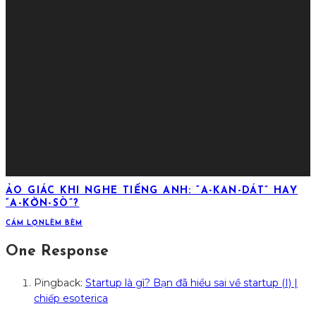
ẢO GIÁC KHI NGHE TIẾNG ANH: “A-KAN-DÁT” HAY
“A-KỜN-SÒ”?
CÁM LỢN
LÈM BÈM
One Response
Pingback:
Startup là gì? Bạn đã hiểu sai về startup (I) |
chiếp esoterica