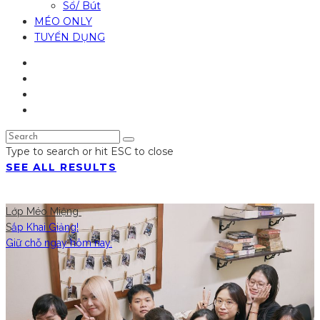
Sổ/ Bút
MÉO ONLY
TUYỂN DỤNG
Type to search or hit ESC to close
SEE ALL RESULTS
Lớp Méo Miệng
S
ắp Khai Giảng!
Giữ chỗ ngay hôm nay.