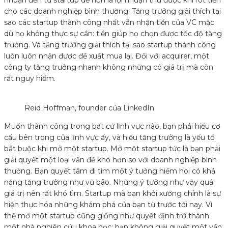
nhuận đến từ startup dễ hơn là lợi nhuận thu được khi rót tiền
cho các doanh nghiệp bình thường. Tăng trưởng giải thích tại
sao các startup thành công nhất vẫn nhận tiền của VC mặc
dù họ không thực sự cần: tiền giúp họ chọn được tốc độ tăng
trưởng. Và tăng trưởng giải thích tại sao startup thành công
luôn luôn nhận được đề xuất mua lại. Đối với acquirer, một
công ty tăng trưởng nhanh không những có giá trị mà còn
rất nguy hiểm.
Reid Hoffman, founder của LinkedIn
Muốn thành công trong bất cứ lĩnh vực nào, bạn phải hiểu cơ
cấu bên trong của lĩnh vực ấy, và hiểu tăng trưởng là yếu tố
bắt buộc khi mở một startup. Mở một startup tức là bạn phải
giải quyết một loại vấn đề khó hơn so với doanh nghiệp bình
thường. Bạn quyết tâm đi tìm một ý tưởng hiếm hoi có khả
năng tăng trưởng như vũ bão. Những ý tưởng như vậy quá
giá trị nên rất khó tìm. Startup mà bạn khởi xướng chính là sự
hiện thực hóa những khám phá của bạn từ trước tới nay. Vì
thế mở một startup cũng giống như quyết định trở thành
một nhà nghiên cứu khoa học: bạn không giải quyết một vấn