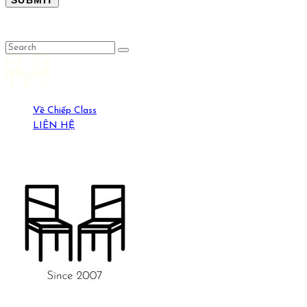
LỤC LỌI
Về Chiếp Class
LIÊN HỆ
19-21 Ngõ Yên Ninh, HN. (0389429269)