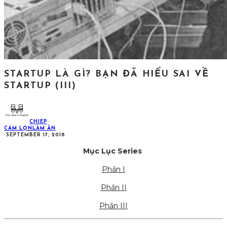
STARTUP LÀ GÌ? BẠN ĐÃ HIỂU SAI VỀ
STARTUP (III)
CHIEP
·
CÁM LỢN
LÀM ĂN
·
SEPTEMBER 17, 2018
Mục Lục Series
Phần I
Phần II
Phần III