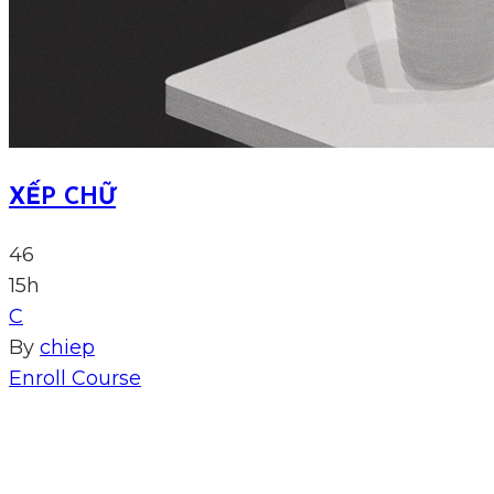
XẾP CHỮ
46
15h
C
By
chiep
Enroll Course