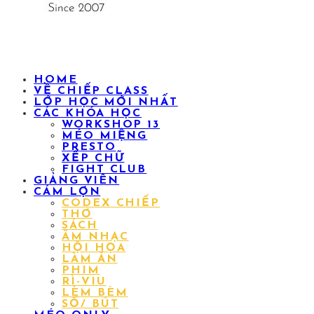
HOME
VỀ CHIẾP CLASS
LỚP HỌC MỚI NHẤT
CÁC KHÓA HỌC
WORKSHOP 13
MÉO MIỆNG
PRESTO
XẾP CHỮ
FIGHT CLUB
GIẢNG VIÊN
CÁM LỢN
CODEX CHIẾP
THƠ
SÁCH
ÂM NHẠC
HỘI HỌA
LÀM ĂN
PHIM
RÌ-VIU
LÈM BÈM
SỔ/ BÚT