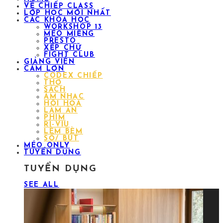
VỀ CHIẾP CLASS
LỚP HỌC MỚI NHẤT
CÁC KHÓA HỌC
WORKSHOP 13
MÉO MIỆNG
PRESTO
XẾP CHỮ
FIGHT CLUB
GIẢNG VIÊN
CÁM LỢN
CODEX CHIẾP
THƠ
SÁCH
ÂM NHẠC
HỘI HỌA
LÀM ĂN
PHIM
RÌ-VIU
LÈM BÈM
SỔ/ BÚT
MÉO ONLY
TUYỂN DỤNG
TUYỂN DỤNG
SEE ALL