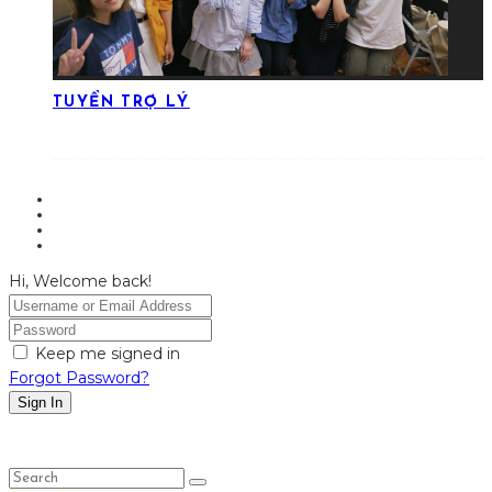
TUYỂN TRỢ LÝ
Hi, Welcome back!
Keep me signed in
Forgot Password?
Sign In
LỤC LỌI