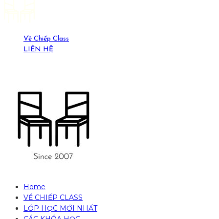
Về Chiếp Class
LIÊN HỆ
19-21 Ngõ Yên Ninh, HN. (0389429269)
Home
VỀ CHIẾP CLASS
LỚP HỌC MỚI NHẤT