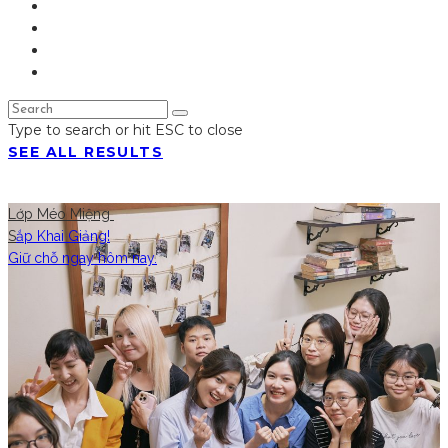
Type to search or hit ESC to close
SEE ALL RESULTS
Lớp Méo Miệng
S
ắp Khai Giảng!
Giữ chỗ ngay hôm nay.