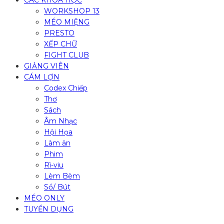
CÁC KHÓA HỌC
WORKSHOP 13
MÉO MIỆNG
PRESTO
XẾP CHỮ
FIGHT CLUB
GIẢNG VIÊN
CÁM LỢN
Codex Chiếp
Thơ
Sách
Âm Nhạc
Hội Họa
Làm ăn
Phim
Rì-viu
Lèm Bèm
Sổ/ Bút
MÉO ONLY
TUYỂN DỤNG