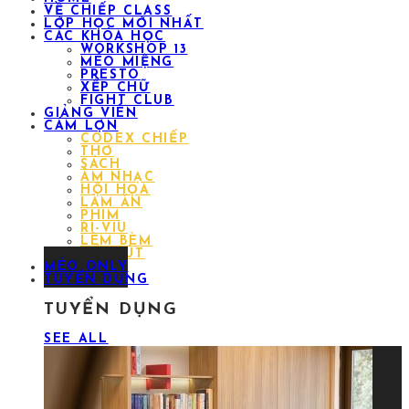
VỀ CHIẾP CLASS
LỚP HỌC MỚI NHẤT
CÁC KHÓA HỌC
WORKSHOP 13
MÉO MIỆNG
PRESTO
XẾP CHỮ
FIGHT CLUB
GIẢNG VIÊN
CÁM LỢN
CODEX CHIẾP
THƠ
SÁCH
ÂM NHẠC
HỘI HỌA
LÀM ĂN
PHIM
RÌ-VIU
LÈM BÈM
SỔ/ BÚT
MÉO ONLY
TUYỂN DỤNG
TUYỂN DỤNG
SEE ALL