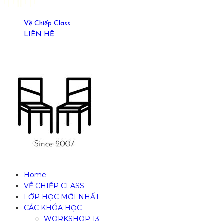
Về Chiếp Class
LIÊN HỆ
19-21 Ngõ Yên Ninh, HN. (0389429269)
Home
VỀ CHIẾP CLASS
LỚP HỌC MỚI NHẤT
CÁC KHÓA HỌC
WORKSHOP 13