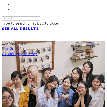
Type to search or hit ESC to close
SEE ALL RESULTS
Lớp Méo Miệng
S
ắp Khai Giảng!
Giữ chỗ ngay hôm nay.