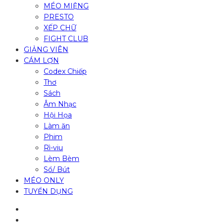
MÉO MIỆNG
PRESTO
XẾP CHỮ
FIGHT CLUB
GIẢNG VIÊN
CÁM LỢN
Codex Chiếp
Thơ
Sách
Âm Nhạc
Hội Họa
Làm ăn
Phim
Rì-viu
Lèm Bèm
Sổ/ Bút
MÉO ONLY
TUYỂN DỤNG