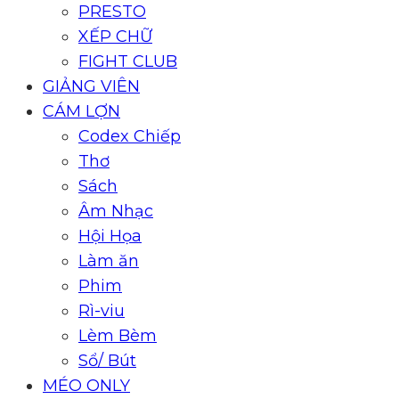
PRESTO
XẾP CHỮ
FIGHT CLUB
GIẢNG VIÊN
CÁM LỢN
Codex Chiếp
Thơ
Sách
Âm Nhạc
Hội Họa
Làm ăn
Phim
Rì-viu
Lèm Bèm
Sổ/ Bút
MÉO ONLY