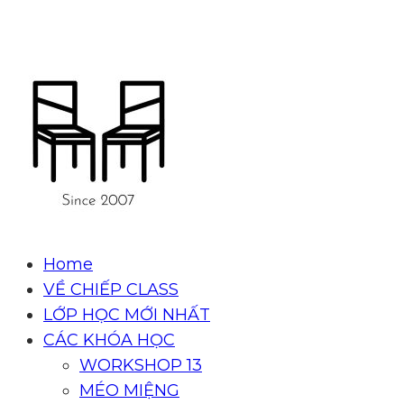
19-21 Ngõ Yên Ninh, HN. (0389429269)
Home
VỀ CHIẾP CLASS
LỚP HỌC MỚI NHẤT
CÁC KHÓA HỌC
WORKSHOP 13
MÉO MIỆNG