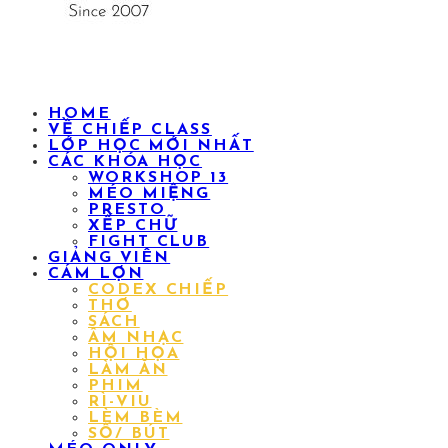
HOME
VỀ CHIẾP CLASS
LỚP HỌC MỚI NHẤT
CÁC KHÓA HỌC
WORKSHOP 13
MÉO MIỆNG
PRESTO
XẾP CHỮ
FIGHT CLUB
GIẢNG VIÊN
CÁM LỢN
CODEX CHIẾP
THƠ
SÁCH
ÂM NHẠC
HỘI HỌA
LÀM ĂN
PHIM
RÌ-VIU
LÈM BÈM
SỔ/ BÚT