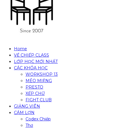
Home
VỀ CHIẾP CLASS
LỚP HỌC MỚI NHẤT
CÁC KHÓA HỌC
WORKSHOP 13
MÉO MIỆNG
PRESTO
XẾP CHỮ
FIGHT CLUB
GIẢNG VIÊN
CÁM LỢN
Codex Chiếp
Thơ