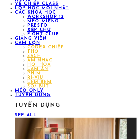
VỀ CHIẾP CLASS
LỚP HỌC MỚI NHẤT
CÁC KHÓA HỌC
WORKSHOP 13
MÉO MIỆNG
PRESTO
XẾP CHỮ
FIGHT CLUB
GIẢNG VIÊN
CÁM LỢN
CODEX CHIẾP
THƠ
SÁCH
ÂM NHẠC
HỘI HỌA
LÀM ĂN
PHIM
RÌ-VIU
LÈM BÈM
SỔ/ BÚT
MÉO ONLY
TUYỂN DỤNG
TUYỂN DỤNG
SEE ALL