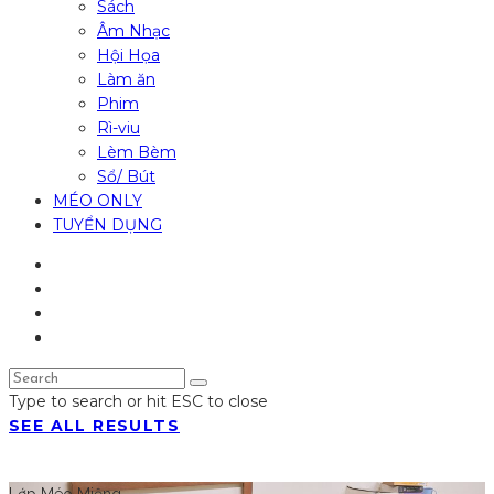
Sách
Âm Nhạc
Hội Họa
Làm ăn
Phim
Rì-viu
Lèm Bèm
Sổ/ Bút
MÉO ONLY
TUYỂN DỤNG
Type to search or hit ESC to close
SEE ALL RESULTS