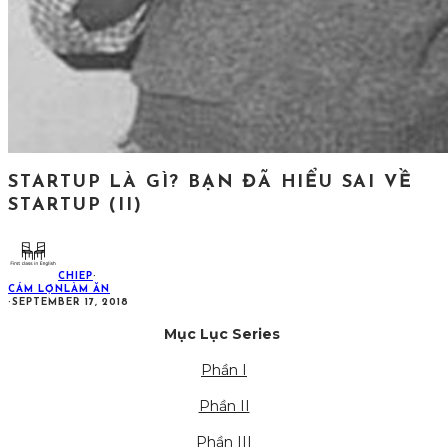
STARTUP LÀ GÌ? BẠN ĐÃ HIỂU SAI VỀ
STARTUP (II)
CHIEP
·
CÁM LỢN
LÀM ĂN
·
SEPTEMBER 17, 2018
Mục Lục Series
Phần I
Phần II
Phần III