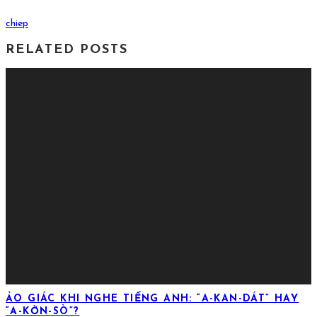
chiep
RELATED POSTS
ẢO GIÁC KHI NGHE TIẾNG ANH: “A-KAN-DÁT” HAY
“A-KỜN-SÒ”?