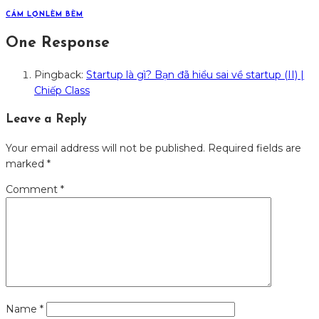
CÁM LỢN
LÈM BÈM
One Response
Pingback:
Startup là gì? Bạn đã hiểu sai về startup (II) |
Chiếp Class
Leave a Reply
Your email address will not be published.
Required fields are
marked
*
Comment
*
Name
*