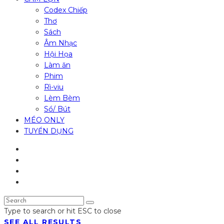
Codex Chiếp
Thơ
Sách
Âm Nhạc
Hội Họa
Làm ăn
Phim
Rì-viu
Lèm Bèm
Sổ/ Bút
MÉO ONLY
TUYỂN DỤNG
Type to search or hit ESC to close
SEE ALL RESULTS