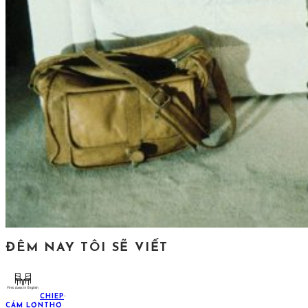
ĐÊM NAY TÔI SẼ VIẾT
CHIEP
·
CÁM LỢN
THƠ