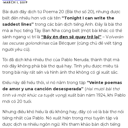
·
MARCH 1, 2019
Bài dưới đây dịch từ Poema 20 (Bài thơ số 20), nhưng được
biết đến nhiều hơn với cái tên
“Tonight I can write the
saddest lines”
trong các bản dịch tiếng Anh. Đây là bài thơ
mà ai học tiếng Tây Ban Nha cũng biết (một bài khác có thể
sánh ngang vị trí là
“Bầy én đen sẽ quay trở lại”
– V
olverán
las oscuras golondrinas
của Bécquer (cùng chủ đề viết tặng
người yêu cũ).
Tôi đã dịch khá nhiều thơ của Pablo Neruda; thành thật mà
nói đây không phải bài thơ quá hay. Tình yêu được miêu tả
trong bài này rất sến và hình ảnh thơ không có gì xuất sắc.
Điều này dễ hiểu thôi, vì nó nằm trong tập
“Veinte poemas
de amor y una canción desesperada”
(
Hai mươi bài thơ
tình và một khúc ca tuyệt vọng
) xuất bản năm 1924, khi Pablo
mới có 20 tuổi.
Nhưng điều khó hiểu là dù không hay, đây có vẻ là bài thơ nổi
tiếng nhất của Pablo. Nó xuất hiện trong mọi tuyển tập và
được dịch ra nhiều ngôn ngữ. Khi tham khảo bản dịch tiếng