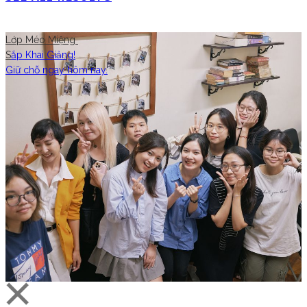
Lớp Méo Miệng
S
ắp Khai Giảng!
Giữ chỗ ngay hôm nay.