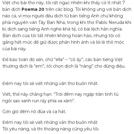
Việt cho bài thơ này, tôi rất ngạc nhiên khi thấy có ít nhất 7
bản dịch
Poema 20
trên các blog. Tôi không ưng với bản dịch
nào cả, vì mọi người đều dịch từ bản tiếng Anh chứ không
phải nguyên văn Tây Ban Nha, trong khi thơ Pablo Neruda khi
bị dịch sang tiếng Anh nghe khá tệ, có bài lệch hẳn nghĩa.
Bản dịch của tôi tất nhiên không hoàn hảo, nhưng tôi cố
gắng hết mức để giữ được phần hình ảnh và lời lẽ thô mộc
của bài này.
Để bảo toàn độ sến, chữ “ella” – “cô ấy”, các bản tiếng Việt
thường dịch là “em”, tôi chọn dịch là “nàng” cho đúng điệu.
Đêm nay tôi sẽ viết những vần thơ buồn nhất.
Viết, thế này chẳng hạn: “Trời đêm nay ngập tràn tinh tú
ngôi sao xanh run rẩy phía xa xăm”.
Cơn gió đêm nô đùa và ca hát.
Đêm nay tôi sẽ viết những vần thơ buồn nhất
Tôi yêu nàng, và thi thoảng nàng cũng yêu tôi.