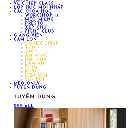
VỀ CHIẾP CLASS
LỚP HỌC MỚI NHẤT
CÁC KHÓA HỌC
WORKSHOP 13
MÉO MIỆNG
PRESTO
XẾP CHỮ
FIGHT CLUB
GIẢNG VIÊN
CÁM LỢN
CODEX CHIẾP
THƠ
SÁCH
ÂM NHẠC
HỘI HỌA
LÀM ĂN
PHIM
RÌ-VIU
LÈM BÈM
SỔ/ BÚT
MÉO ONLY
TUYỂN DỤNG
TUYỂN DỤNG
SEE ALL