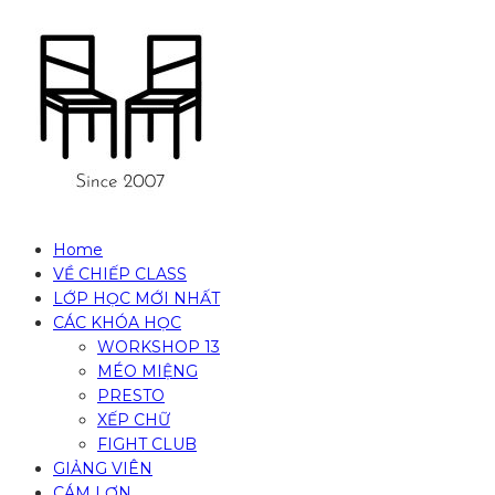
Home
VỀ CHIẾP CLASS
LỚP HỌC MỚI NHẤT
CÁC KHÓA HỌC
WORKSHOP 13
MÉO MIỆNG
PRESTO
XẾP CHỮ
FIGHT CLUB
GIẢNG VIÊN
CÁM LỢN