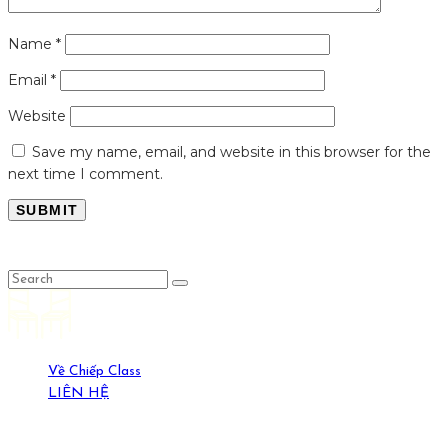
Name
*
Email
*
Website
Save my name, email, and website in this browser for the
next time I comment.
LỤC LỌI
Về Chiếp Class
LIÊN HỆ
19-21 Ngõ Yên Ninh, HN. (0389429269)