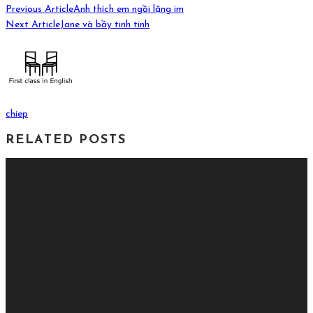
Previous Article
Anh thích em ngồi lặng im
Next Article
Jane và bầy tinh tinh
chiep
RELATED POSTS