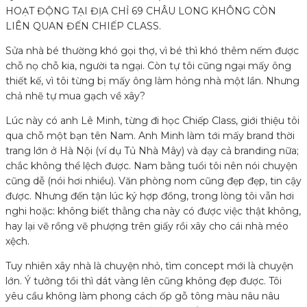
HOẠT ĐỘNG TẠI ĐỊA CHỈ 69 CHÂU LONG KHÔNG CÒN
LIÊN QUAN ĐẾN CHIẾP CLASS.
Sửa nhà bé thường khó gọi thợ, vì bé thì khó thêm nếm được
chỗ nọ chỗ kia, người ta ngại. Còn tự tôi cũng ngại mấy ông
thiết kế, vì tôi từng bị mấy ông làm hỏng nhà một lần. Nhưng
chả nhẽ tự mua gạch về xây?
Lúc này có anh Lê Minh, từng đi học Chiếp Class, giới thiệu tôi
qua chỗ một bạn tên Nam. Anh Minh làm tới mấy brand thời
trang lớn ở Hà Nội (ví dụ Tủ Nhà Mây) và dạy cả branding nữa;
chắc không thể lệch được. Nam bằng tuổi tôi nên nói chuyện
cũng dễ (nói hơi nhiều). Văn phòng nom cũng đẹp đẹp, tin cậy
được. Nhưng đến tận lúc ký hợp đồng, trong lòng tôi vẫn hơi
nghi hoặc: không biết thằng cha này có được việc thật không,
hay lại vẽ rồng vẽ phượng trên giấy rồi xây cho cái nhà méo
xệch.
Tuy nhiên xây nhà là chuyện nhỏ, tìm concept mới là chuyện
lớn. Ý tưởng tồi thì dát vàng lên cũng không đẹp được. Tôi
yêu cầu không làm phong cách ốp gỗ tông màu nâu nâu