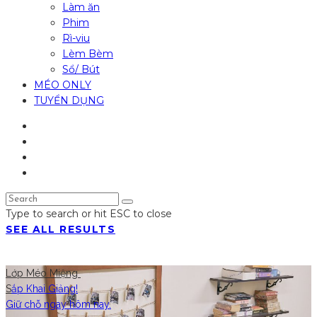
Làm ăn
Phim
Rì-viu
Lèm Bèm
Sổ/ Bút
MÉO ONLY
TUYỂN DỤNG
Type to search or hit ESC to close
SEE ALL RESULTS
Lớp Méo Miệng
S
ắp Khai Giảng!
Giữ chỗ ngay hôm nay.