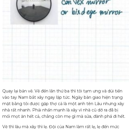
Quay lại bản vẽ. Vẽ đến lần thứ ba thì tôi tạm ưng và dúi tiền
vào tay Nam bắt xây ngay lập tức. Ngày bàn giao hiện trạng
mặt bằng tôi được gặp thợ cả là một anh tên Lâu nhưng xây
nhà rất nhanh. Phải nhấn mạnh là xây vì nhà cũ dỡ ra đã bị
mối mọt ăn hết cả, chẳng còn mẹ gì mà sửa, đành phá đi hết.
Vẽ thì lâu mà xây thì lẹ. Đội của Nam làm rất lẹ, lẹ đến mức