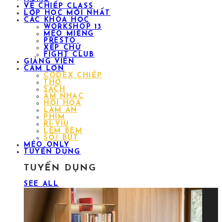
VỀ CHIẾP CLASS
LỚP HỌC MỚI NHẤT
CÁC KHÓA HỌC
WORKSHOP 13
MÉO MIỆNG
PRESTO
XẾP CHỮ
FIGHT CLUB
GIẢNG VIÊN
CÁM LỢN
CODEX CHIẾP
THƠ
SÁCH
ÂM NHẠC
HỘI HỌA
LÀM ĂN
PHIM
RÌ-VIU
LÈM BÈM
SỔ/ BÚT
MÉO ONLY
TUYỂN DỤNG
TUYỂN DỤNG
SEE ALL