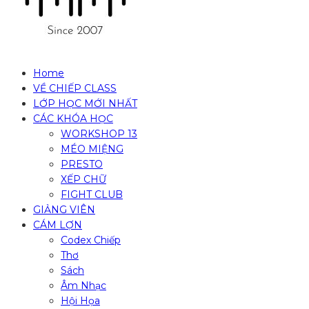
Home
VỀ CHIẾP CLASS
LỚP HỌC MỚI NHẤT
CÁC KHÓA HỌC
WORKSHOP 13
MÉO MIỆNG
PRESTO
XẾP CHỮ
FIGHT CLUB
GIẢNG VIÊN
CÁM LỢN
Codex Chiếp
Thơ
Sách
Âm Nhạc
Hội Họa