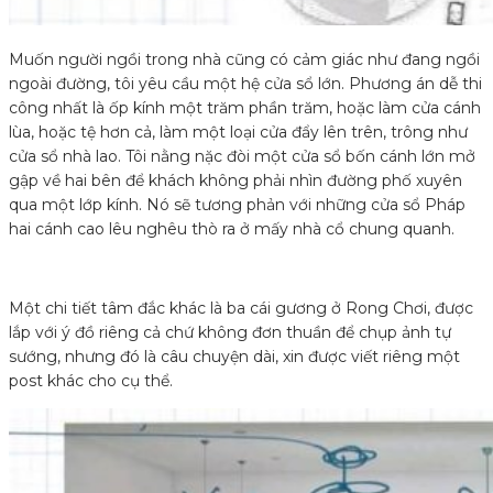
Muốn người ngồi trong nhà cũng có cảm giác như đang ngồi
ngoài đường, tôi yêu cầu một hệ cửa sổ lớn. Phương án dễ thi
công nhất là ốp kính một trăm phần trăm, hoặc làm cửa cánh
lùa, hoặc tệ hơn cả, làm một loại cửa đẩy lên trên, trông như
cửa sổ nhà lao. Tôi nằng nặc đòi một cửa sổ bốn cánh lớn mở
gập về hai bên để khách không phải nhìn đường phố xuyên
qua một lớp kính. Nó sẽ tương phản với những cửa sổ Pháp
hai cánh cao lêu nghêu thò ra ở mấy nhà cổ chung quanh.
Một chi tiết tâm đắc khác là ba cái gương ở Rong Chơi, được
lắp với ý đồ riêng cả chứ không đơn thuần để chụp ảnh tự
sướng, nhưng đó là câu chuyện dài, xin được viết riêng một
post khác cho cụ thể.