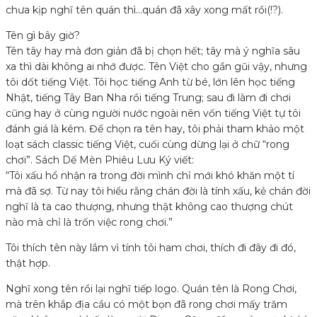
chưa kịp nghĩ tên quán thì…quán đã xây xong mất rồi(!?).
Tên gì bây giờ?
Tên tây hay mà đơn giản đã bị chọn hết; tây mà ý nghĩa sâu
xa thì dài không ai nhớ được. Tên Việt cho gần gũi vậy, nhưng
tôi dốt tiếng Việt. Tôi học tiếng Anh từ bé, lớn lên học tiếng
Nhật, tiếng Tây Ban Nha rồi tiếng Trung; sau đi làm đi chơi
cũng hay ở cùng người nước ngoài nên vốn tiếng Việt tự tôi
đánh giá là kém. Để chọn ra tên hay, tôi phải tham khảo một
loạt sách classic tiếng Việt, cuối cùng dừng lại ở chữ “rong
chơi”. Sách Dế Mèn Phiêu Lưu Ký viết:
“Tôi xấu hổ nhận ra trong đời mình chỉ mới khó khăn một tí
mà đã sợ. Từ nay tôi hiểu rằng chán đời là tính xấu, kẻ chán đời
nghĩ là ta cao thượng, nhưng thật không cao thượng chút
nào mà chỉ là trốn việc rong chơi.”
Tôi thích tên này lắm vì tính tôi ham chơi, thích đi đây đi đó,
thật hợp.
Nghĩ xong tên rồi lại nghĩ tiếp logo. Quán tên là Rong Chơi,
mà trên khắp địa cầu có một bọn đã rong chơi mấy trăm