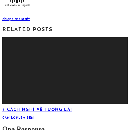
chiepclass.staff
RELATED POSTS
4 CÁCH NGHĨ VỀ TƯƠNG LAI
CÁM LỢN
LÈM BÈM
One Response