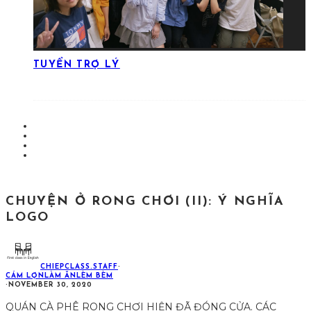
TUYỂN TRỢ LÝ
CHUYỆN Ở RONG CHƠI (II): Ý NGHĨA
LOGO
CHIEPCLASS.STAFF
·
CÁM LỢN
LÀM ĂN
LÈM BÈM
·
NOVEMBER 30, 2020
QUÁN CÀ PHÊ RONG CHƠI HIỆN ĐÃ ĐÓNG CỬA. CÁC