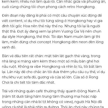
kem kem; nhiều nơi làm quá rồi. Cân nhắc giữa vài phương án,
cuối cùng chúng tôi chọn phong cách retro Hongkong.
Đến đoạn này đáng lẽ phải có một câu chuyện xúc động để
viết content, ví dụ như tôi từng sống ở Hongkong hay vì gia
đình tôi gốc Hoa nên thế này thế nọ. Nhưng tôi lại là người
thật thà. Đợt ấy đang xem lại phim Vương Gia Vệ nên chọn
đại style Hongkong, thế thôi. Tôi dặn Nam muốn làm gì thì
làm, miễn đừng chơi concept Hongkong đèn neon đèn lồng
xanh đỏ.
Bản vẽ đầu tiên rất chán: mặt tiền lát gạch thẻ vàng, trong
nhà láng xi măng xám kèm theo một số mẫu bàn ghế hơi
nẫu ruột. Không ra vibe Hongkong và nhìn bị tù, tôi bắt làm
lại. Lần này để cho chắc ăn tôi đưa thêm yêu cầu cụ thể, ví dụ
như khu vực sofa đỏ, gương và cửa sổ lớn. Cửa sổ ở Rong
Chơi là chi tiết tôi tâm đắc nhất.
Trái với những quán café thường thấy quanh Đông Nam Á
(nằm tít dưới tầng hầm trung tâm thương mại hoặc nấp
trong những căn nhà bí tịt không có view), người Hà Nội đã
uống cà phê là phải nhìn ra đường. Thói ăn chơi này chúng ta