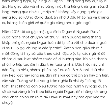
năm không nghỉ, ấy là người Digan. Cộng đồng này cực kỳ bí
ẩn. Họ giao tiếp với nhau bằng một thứ tiếng không ai hiểu, đi
lang thang qua nhiều lục địa mà không xây dựng quốc gia
riêng (dù số lượng đông đảo), ăn nhờ ở đậu khắp nơi và kháng
cự lại mọi biên giới về quốc gia cũng như ngôn ngữ.
Năm 2015 tôi có gặp một gia đình Digan ở Ngurah Rai và
được nghe một chuyện rất thú vị. Trên đường lang thang
khắp thế giới, người Digan luôn để lại dấu vết cho đoàn người
đi sau. Họ gọi chúng là các “patrin”. Patrin đơn giản nhất là
một đống lá hay sỏi xếp theo cách đặc biệt tại các ngã rẽ để
nhóm đi sau biết nhóm trước đã đi hướng nào. Khi vào thành
phố, họ tiếp tục đánh dấu trên tường nhà. Dấu hiệu này chỉ
dân Digan hiểu, nhằm “phân loại” cư dân ở mỗi nơi: chủ nhà
này keo kiệt hay rộng rãi, đến nhà kia có thể xin ăn hay xin tiền,
vân vân. Tường vẽ hai vòng tròn nghĩa là nhà ấy “có người
tốt”. Thật không còn biểu tượng nào hợp hơn! Vậy logo quán
sẽ có hai vòng tròn theo kiểu người Digan, để những kẻ rong
chơi chân chính nhận ra dấu hiệu bí mật này mà ghé vào trò
chuyện.