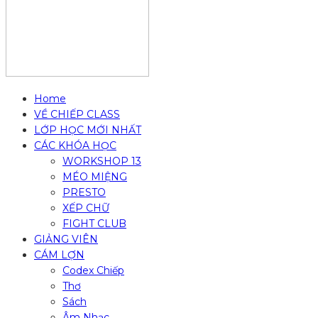
Home
VỀ CHIẾP CLASS
LỚP HỌC MỚI NHẤT
CÁC KHÓA HỌC
WORKSHOP 13
MÉO MIỆNG
PRESTO
XẾP CHỮ
FIGHT CLUB
GIẢNG VIÊN
CÁM LỢN
Codex Chiếp
Thơ
Sách
Âm Nhạc