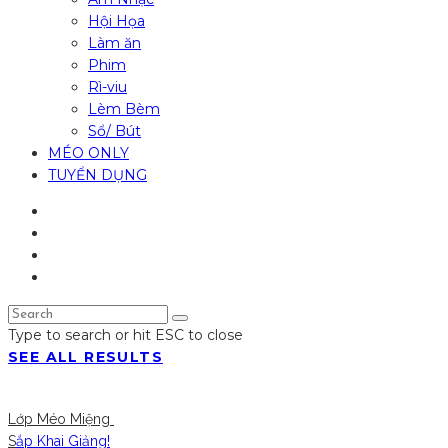
Hội Họa
Làm ăn
Phim
Rì-viu
Lèm Bèm
Sổ/ Bút
MÉO ONLY
TUYỂN DỤNG
Type to search or hit ESC to close
SEE ALL RESULTS
Lớp Méo Miệng
S
ắp Khai Giảng!