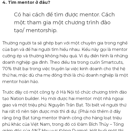
4. Tìm mentor ở đâu?
Có hai cách để tìm được mentor. Cách
một: tham gia một chương trình đào
tạo/ mentorship.
Thường người ta sẽ ghép bạn với một chuyên gia trong nghề
của bạn và để hai người tìm hiểu nhau. Kiểu này gọi là mentor
cưỡng ép và thường không hiệu quả. Ví dụ điển hình là những
doanh nghiệp gia đình. Theo điều tra trong cuốn Smartcuts,
70% thất bại trong việc truyền lại việc kinh doanh cho thế hệ
thứ hai, mặc dù cha mẹ đồng thời là chủ doanh nghiệp là một
mentor hoàn hảo.
Trước đây có một công ty ở Hà Nội tổ chức chương trình đào
tạo Nation builder. Họ mời được hai mentor: một nhà ngoại
giao và một triệu phú: Nguyễn Trần Bạt. Tôi biết về người thứ
hai rất rõ nên tiện được mời thì đi dự. (Phải nói thêm ở đây
rằng ông Bạt từng mentor thành công cho hàng loạt triệu
phú khác của Việt Nam, trong đó có Đàm Bích Thủy – Tổng
giám đốc của ANZ khu vực Đông Dương). Hết buổi một thì