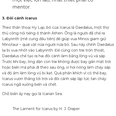
một việc lớn lao, nhất thiết phải có
mentor.
3. Đôi cánh Icarus
Theo thần thoại Hy Lạp, bố của Icarus là Daedalus, một thợ
thủ công nổi tiếng ở thành Athen. Ông là người đã chế ra
Labyrinth (mê cung đầu tiên) để giúp vua Minos giam giữ
Minotaur – quái vật nửa người nửa bò. Sau này chính Daedalus
lại bị vua nhốt vào Labyrinth. Để cùng con trai trốn thoát,
Daedalus chế tạo ra hai đôi cánh làm bằng lông vũ và sáp.
Trước khi bay, ông dặn con trai không được bay gần mặt trời
hoặc biển mà phải đi theo sau ông, vì hơi nóng làm chảy sáp
và độ ẩm làm lông vũ bị kẹt. Quá phấn khích vì có thể bay,
Icarus vươn thẳng tới trời và đôi cánh sáp lập tức tan chảy:
Icarus ngã xuống biển và chết.
Chỗ biển ấy nay gọi là Icarian Sea.
The Lament for Icarus by H. J. Draper