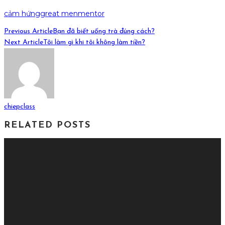
cảm hứng
great men
mentor
Previous Article
Bạn đã biết uống trà đúng cách?
Next Article
Tôi làm gì khi tôi không làm tiền?
chiepclass
RELATED POSTS