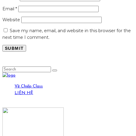
Email
*
Website
Save my name, email, and website in this browser for the
next time I comment.
LỤC LỌI
Về Chiếp Class
LIÊN HỆ
19-21 Ngõ Yên Ninh, HN. (0389429269)