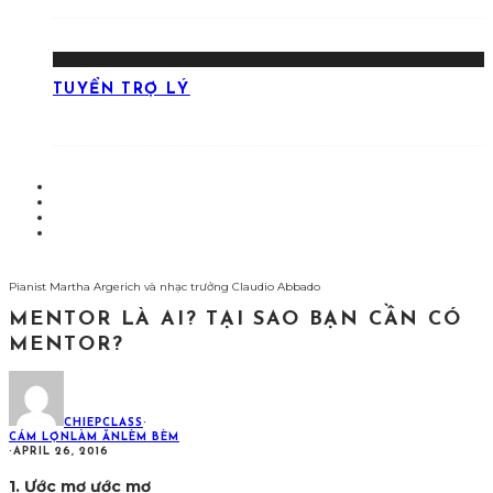
TUYỂN TRỢ LÝ
Pianist Martha Argerich và nhạc trưởng Claudio Abbado
MENTOR LÀ AI? TẠI SAO BẠN CẦN CÓ
MENTOR?
CHIEPCLASS
·
CÁM LỢN
LÀM ĂN
LÈM BÈM
·
APRIL 26, 2016
1. Ước mơ ước mơ