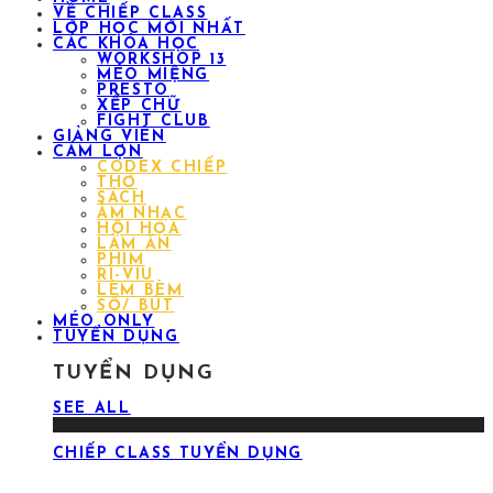
VỀ CHIẾP CLASS
LỚP HỌC MỚI NHẤT
CÁC KHÓA HỌC
WORKSHOP 13
MÉO MIỆNG
PRESTO
XẾP CHỮ
FIGHT CLUB
GIẢNG VIÊN
CÁM LỢN
CODEX CHIẾP
THƠ
SÁCH
ÂM NHẠC
HỘI HỌA
LÀM ĂN
PHIM
RÌ-VIU
LÈM BÈM
SỔ/ BÚT
MÉO ONLY
TUYỂN DỤNG
TUYỂN DỤNG
SEE ALL
CHIẾP CLASS TUYỂN DỤNG