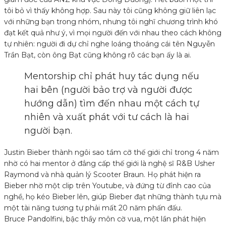
tôi bỏ vì thấy không hợp. Sau này tôi cũng không giữ liên lạc
với những bạn trong nhóm, nhưng tôi nghĩ chương trình khó
đạt kết quả như ý, vì mọi người đến với nhau theo cách không
tự nhiên: người đi dự chỉ nghe loáng thoáng cái tên Nguyễn
Trần Bạt, còn ông Bạt cũng không rõ các bạn ấy là ai.
Mentorship chỉ phát huy tác dụng nếu
hai bên (người bảo trợ và người được
hướng dẫn) tìm đến nhau một cách tự
nhiên và xuất phát với tư cách là hai
người bạn.
Justin Bieber thành ngôi sao tầm cỡ thế giới chỉ trong 4 năm
nhờ có hai mentor ở đẳng cấp thế giới là nghệ sĩ R&B Usher
Raymond và nhà quản lý Scooter Braun. Họ phát hiện ra
Bieber nhờ một clip trên Youtube, và đứng từ đỉnh cao của
nghề, họ kéo Bieber lên, giúp Bieber đạt những thành tựu mà
một tài năng tương tự phải mất 20 năm phấn đấu.
Bruce Pandolfini, bậc thầy môn cờ vua, một lần phát hiện