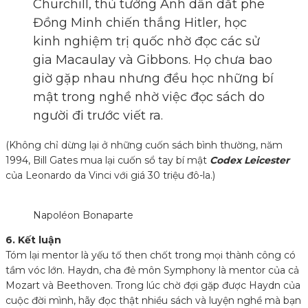
Churchill, thủ tướng Anh dẫn dắt phe
Đồng Minh chiến thắng Hitler, học
kinh nghiệm trị quốc nhờ đọc các sử
gia Macaulay và Gibbons. Họ chưa bao
giờ gặp nhau nhưng đều học những bí
mật trong nghề nhờ việc đọc sách do
người đi trước viết ra.
(Không chỉ dừng lại ở những cuốn sách bình thường, năm
1994, Bill Gates mua lại cuốn sổ tay bí mật
Codex Leicester
của Leonardo da Vinci với giá 30 triệu đô-la.)
Napoléon Bonaparte
6. Kết luận
Tóm lại mentor là yếu tố then chốt trong mọi thành công có
tầm vóc lớn. Haydn, cha đẻ môn Symphony là mentor của cả
Mozart và Beethoven. Trong lúc chờ đợi gặp được Haydn của
cuộc đời mình, hãy đọc thật nhiều sách và luyện nghề mà bạn