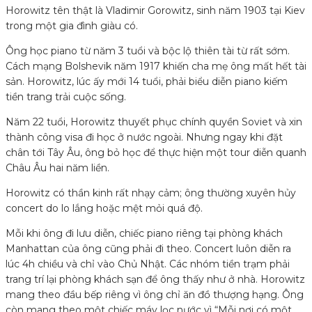
Horowitz tên thật là Vladimir Gorowitz, sinh năm 1903 tại Kiev
trong một gia đình giàu có.
Ông học piano từ năm 3 tuổi và bộc lộ thiên tài từ rất sớm.
Cách mạng Bolshevik năm 1917 khiến cha mẹ ông mất hết tài
sản. Horowitz, lúc ấy mới 14 tuổi, phải biểu diễn piano kiếm
tiền trang trải cuộc sống.
Năm 22 tuổi, Horowitz thuyết phục chính quyền Soviet và xin
thành công visa đi học ở nước ngoài. Nhưng ngay khi đặt
chân tới Tây Âu, ông bỏ học để thực hiện một tour diễn quanh
Châu Âu hai năm liền.
Horowitz có thần kinh rất nhạy cảm; ông thường xuyên hủy
concert do lo lắng hoặc mệt mỏi quá độ.
Mỗi khi ông đi lưu diễn, chiếc piano riêng tại phòng khách
Manhattan của ông cũng phải đi theo. Concert luôn diễn ra
lúc 4h chiều và chỉ vào Chủ Nhật. Các nhóm tiền trạm phải
trang trí lại phòng khách sạn để ông thấy như ở nhà. Horowitz
mang theo đầu bếp riêng vì ông chỉ ăn đồ thượng hạng. Ông
còn mang theo một chiếc máy lọc nước vì “Mỗi nơi có một