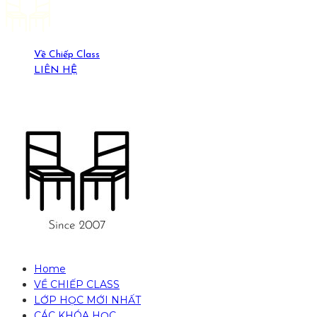
Về Chiếp Class
LIÊN HỆ
19-21 Ngõ Yên Ninh, HN. (0389429269)
Home
VỀ CHIẾP CLASS
LỚP HỌC MỚI NHẤT
CÁC KHÓA HỌC