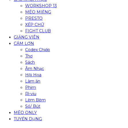
WORKSHOP 13
MÉO MIỆNG
PRESTO
XẾP CHỮ
FIGHT CLUB
GIẢNG VIÊN
CÁM LỢN
Codex Chiếp
Thơ
Sách
Âm Nhạc
Hội Họa
Làm ăn
Phim
Rì-viu
Lèm Bèm
Sổ/ Bút
MÉO ONLY
TUYỂN DỤNG