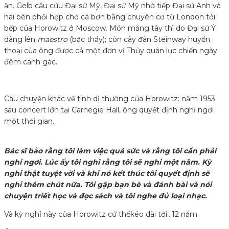
ăn. Gelb cầu cứu Đại sứ Mỹ, Đại sứ Mỹ nhờ tiếp Đại sứ Anh và
hai bên phối hợp chở cá bơn bằng chuyên cơ từ London tới
bếp của Horowitz ở Moscow. Món măng tây thì do Đại sứ Ý
dâng lên
maestro
(bậc thầy); còn cây đàn Steinway huyền
thoại của ông được cả một đơn vị Thủy quân lục chiến ngày
đêm canh gác.
Câu chuyện khác về tính dị thường của Horowitz: năm 1953
sau concert lớn tại Carnegie Hall, ông quyết định nghỉ ngơi
một thời gian.
Bác sĩ bảo rằng tôi làm việc quá sức và rằng tôi cần phải
nghỉ ngơi. Lúc ấy tôi nghĩ rằng tôi sẽ nghỉ một năm. Kỳ
nghỉ thật tuyệt vời và khi nó kết thúc tôi quyết định sẽ
nghỉ thêm chút nữa. Tôi gặp bạn bè và đánh bài và nói
chuyện triết học và đọc sách và tôi nghe đủ loại nhạc.
Và kỳ nghỉ này của Horowitz cứ thếkéo dài tới…12 năm.