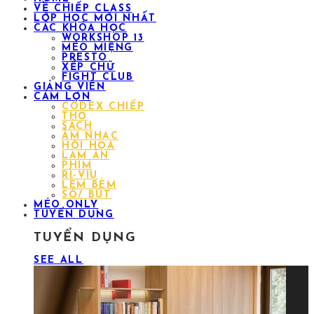
VỀ CHIẾP CLASS
LỚP HỌC MỚI NHẤT
CÁC KHÓA HỌC
WORKSHOP 13
MÉO MIỆNG
PRESTO
XẾP CHỮ
FIGHT CLUB
GIẢNG VIÊN
CÁM LỢN
CODEX CHIẾP
THƠ
SÁCH
ÂM NHẠC
HỘI HỌA
LÀM ĂN
PHIM
RÌ-VIU
LÈM BÈM
SỔ/ BÚT
MÉO ONLY
TUYỂN DỤNG
TUYỂN DỤNG
SEE ALL