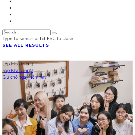
Type to search or hit ESC to close
SEE ALL RESULTS
Lớp Méo Miệng
S
ắp Khai Giảng!
Giữ chỗ ngay hôm nay.