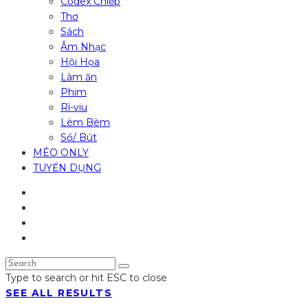
Codex Chiếp
Thơ
Sách
Âm Nhạc
Hội Họa
Làm ăn
Phim
Rì-viu
Lèm Bèm
Sổ/ Bút
MÉO ONLY
TUYỂN DỤNG
Type to search or hit ESC to close
SEE ALL RESULTS