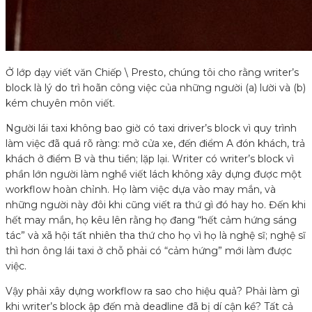
Ở lớp dạy viết văn Chiếp \ Presto, chúng tôi cho rằng writer’s
block là lý do trì hoãn công việc của những người (a) lười và (b)
kém chuyên môn viết.
Người lái taxi không bao giờ có taxi driver’s block vì quy trình
làm việc đã quá rõ ràng: mở cửa xe, đến điểm A đón khách, trả
khách ở điểm B và thu tiền; lặp lại. Writer có writer’s block vì
phần lớn người làm nghề viết lách không xây dựng được một
workflow hoàn chỉnh. Họ làm việc dựa vào may mắn, và
những người này đôi khi cũng viết ra thứ gì đó hay ho. Đến khi
hết may mắn, họ kêu lên rằng họ đang “hết cảm hứng sáng
tác” và xã hội tất nhiên tha thứ cho họ vì họ là nghệ sĩ; nghệ sĩ
thì hơn ông lái taxi ở chỗ phải có “cảm hứng” mới làm được
việc.
Vậy phải xây dựng workflow ra sao cho hiệu quả? Phải làm gì
khi writer’s block ập đến mà deadline đã bị dí cận kề? Tất cả