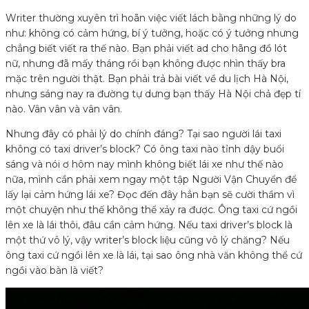
Writer thường xuyên trì hoãn việc viết lách bằng những lý do
như: không có cảm hứng, bí ý tưởng, hoặc có ý tưởng nhưng
chẳng biết viết ra thế nào. Bạn phải viết ad cho hãng đồ lót
nữ, nhưng đã mấy tháng rồi bạn không được nhìn thấy bra
mặc trên người thật. Bạn phải trả bài viết về du lịch Hà Nội,
nhưng sáng nay ra đường tự dưng bạn thấy Hà Nội chả đẹp tí
nào. Vân vân và vân vân.
Nhưng đây có phải lý do chính đáng? Tại sao người lái taxi
không có taxi driver’s block? Có ông taxi nào tỉnh dậy buổi
sáng và nói ơ hôm nay mình không biết lái xe như thế nào
nữa, mình cần phải xem ngay một tập Người Vận Chuyển để
lấy lại cảm hứng lái xe? Đọc đến đây hẳn bạn sẽ cười thầm vì
một chuyện như thế không thể xảy ra được. Ông taxi cứ ngồi
lên xe là lái thôi, đâu cần cảm hứng. Nếu taxi driver’s block là
một thứ vô lý, vậy writer’s block liệu cũng vô lý chăng? Nếu
ông taxi cứ ngồi lên xe là lái, tại sao ông nhà văn không thể cứ
ngồi vào bàn là viết?