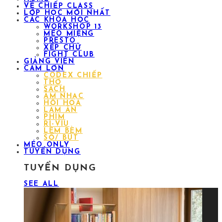
VỀ CHIẾP CLASS
LỚP HỌC MỚI NHẤT
CÁC KHÓA HỌC
WORKSHOP 13
MÉO MIỆNG
PRESTO
XẾP CHỮ
FIGHT CLUB
GIẢNG VIÊN
CÁM LỢN
CODEX CHIẾP
THƠ
SÁCH
ÂM NHẠC
HỘI HỌA
LÀM ĂN
PHIM
RÌ-VIU
LÈM BÈM
SỔ/ BÚT
MÉO ONLY
TUYỂN DỤNG
TUYỂN DỤNG
SEE ALL