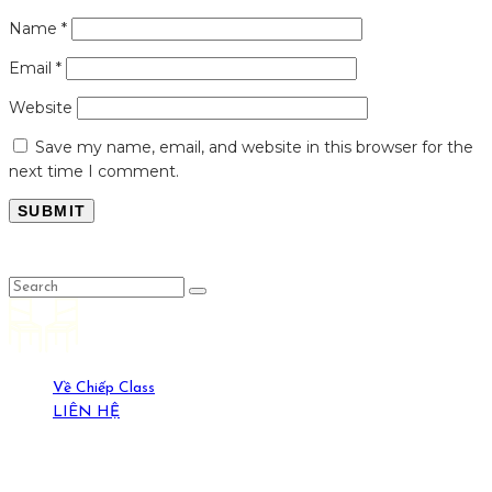
Name
*
Email
*
Website
Save my name, email, and website in this browser for the
next time I comment.
LỤC LỌI
Về Chiếp Class
LIÊN HỆ
19-21 Ngõ Yên Ninh, HN. (0389429269)