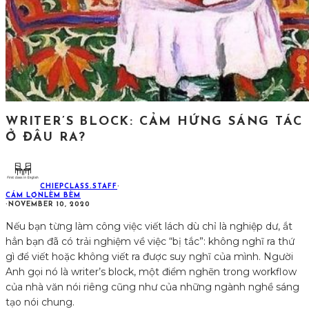
WRITER’S BLOCK: CẢM HỨNG SÁNG TÁC
Ở ĐÂU RA?
CHIEPCLASS.STAFF
·
CÁM LỢN
LÈM BÈM
·
NOVEMBER 10, 2020
Nếu bạn từng làm công việc viết lách dù chỉ là nghiệp dư, ắt
hẳn bạn đã có trải nghiệm về việc “bị tắc”: không nghĩ ra thứ
gì để viết hoặc không viết ra được suy nghĩ của mình. Người
Anh gọi nó là writer’s block, một điểm nghẽn trong workflow
của nhà văn nói riêng cũng như của những ngành nghề sáng
tạo nói chung.