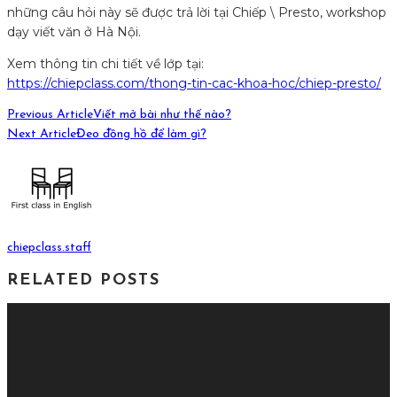
những câu hỏi này sẽ được trả lời tại Chiếp \ Presto, workshop
dạy viết văn ở Hà Nội.
Xem thông tin chi tiết về lớp tại:
https://chiepclass.com/thong-tin-cac-khoa-hoc/chiep-presto/
Previous Article
Viết mở bài như thế nào?
Next Article
Đeo đồng hồ để làm gì?
chiepclass.staff
RELATED POSTS