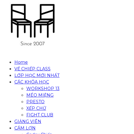
Home
VỀ CHIẾP CLASS
LỚP HỌC MỚI NHẤT
CÁC KHÓA HỌC
WORKSHOP 13
MÉO MIỆNG
PRESTO
XẾP CHỮ
FIGHT CLUB
GIẢNG VIÊN
CÁM LỢN