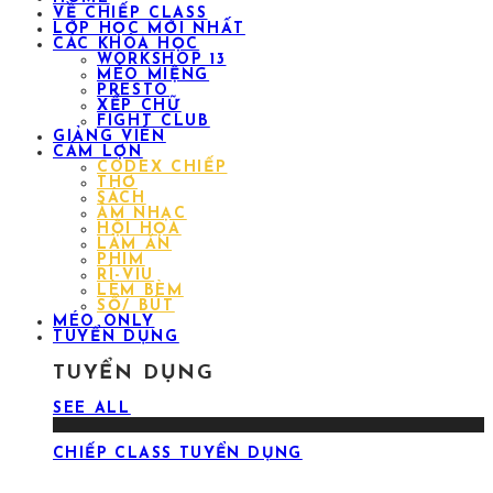
VỀ CHIẾP CLASS
LỚP HỌC MỚI NHẤT
CÁC KHÓA HỌC
WORKSHOP 13
MÉO MIỆNG
PRESTO
XẾP CHỮ
FIGHT CLUB
GIẢNG VIÊN
CÁM LỢN
CODEX CHIẾP
THƠ
SÁCH
ÂM NHẠC
HỘI HỌA
LÀM ĂN
PHIM
RÌ-VIU
LÈM BÈM
SỔ/ BÚT
MÉO ONLY
TUYỂN DỤNG
TUYỂN DỤNG
SEE ALL
CHIẾP CLASS TUYỂN DỤNG