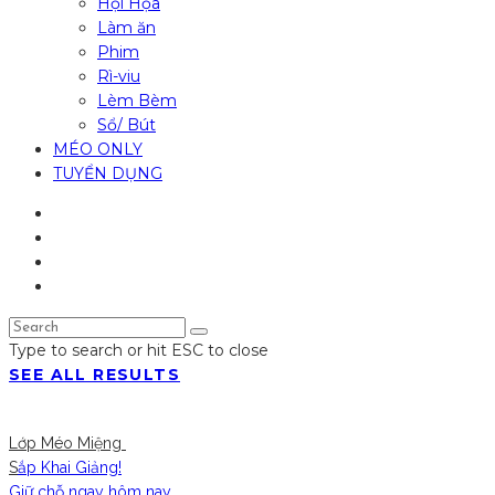
Hội Họa
Làm ăn
Phim
Rì-viu
Lèm Bèm
Sổ/ Bút
MÉO ONLY
TUYỂN DỤNG
Type to search or hit ESC to close
SEE ALL RESULTS
Lớp Méo Miệng
S
ắp Khai Giảng!
Giữ chỗ ngay hôm nay.