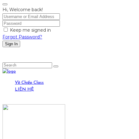
Hi, Welcome back!
Keep me signed in
Forgot Password?
Sign In
LỤC LỌI
Về Chiếp Class
LIÊN HỆ
19-21 Ngõ Yên Ninh, HN. (0389429269)