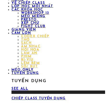
VỀ CHIẾP CLASS
LỚP HỌC MỚI NHẤT
CÁC KHÓA HỌC
WORKSHOP 13
MÉO MIỆNG
PRESTO
XẾP CHỮ
FIGHT CLUB
GIẢNG VIÊN
CÁM LỢN
CODEX CHIẾP
THƠ
SÁCH
ÂM NHẠC
HỘI HỌA
LÀM ĂN
PHIM
RÌ-VIU
LÈM BÈM
SỔ/ BÚT
MÉO ONLY
TUYỂN DỤNG
TUYỂN DỤNG
SEE ALL
CHIẾP CLASS TUYỂN DỤNG