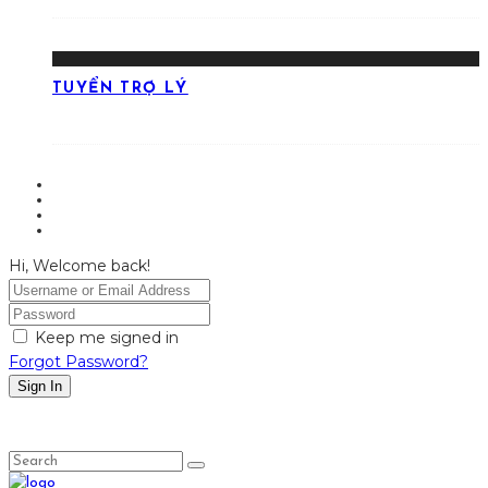
TUYỂN TRỢ LÝ
Hi, Welcome back!
Keep me signed in
Forgot Password?
Sign In
LỤC LỌI