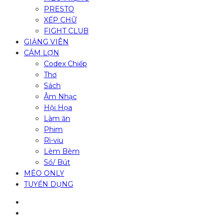
PRESTO
XẾP CHỮ
FIGHT CLUB
GIẢNG VIÊN
CÁM LỢN
Codex Chiếp
Thơ
Sách
Âm Nhạc
Hội Họa
Làm ăn
Phim
Rì-viu
Lèm Bèm
Sổ/ Bút
MÉO ONLY
TUYỂN DỤNG