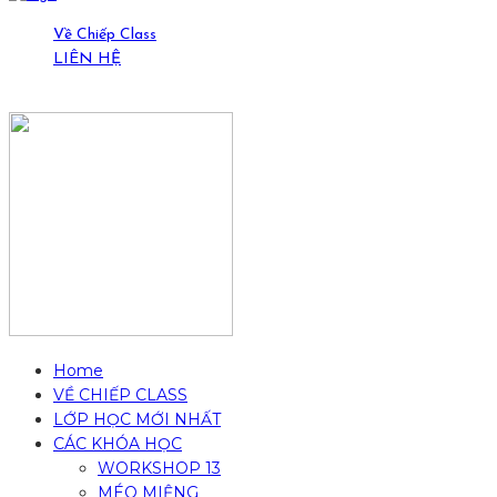
Về Chiếp Class
LIÊN HỆ
19-21 Ngõ Yên Ninh, HN. (0389429269)
Home
VỀ CHIẾP CLASS
LỚP HỌC MỚI NHẤT
CÁC KHÓA HỌC
WORKSHOP 13
MÉO MIỆNG